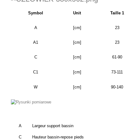
Symbol
Unit
Taille 1
A
[cm]
23
A1
[cm]
23
C
[cm]
61-90
C1
[cm]
73-111
W
[cm]
90-140
A
Largeur support bassin
C
Hauteur bassin-repose pieds