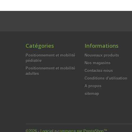
Catégories
Informations
Positionnement et mobilité
Nouveaux produits
pédiatrie
Nos magasins
Positionnement et mobilité
Contactez-nous
adultes
Conditions d'utilisation
A propos
sitemap
©2026 - Logiciel e-commerce par PrestaShop™