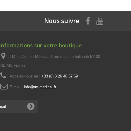
Nous suivre
Informations sur votre boutique
TM Le Confort Médical, 1 rue maurice hollande 51100
REIMS France
Appelez-nous au :
+33 (0) 3 26 40 57 69
E-mail :
info@tm-medical.fr