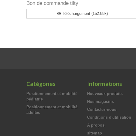
Bon de commande tilty
Téléchargement (152.88k)
Catégories
Informations
Positionnement et mobilité
Nouveaux produits
pédiatrie
Nos magasins
Positionnement et mobilité
Contactez-nous
adultes
Conditions d'utilisation
A propos
sitemap