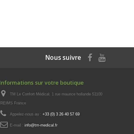
Nous suivre
Informations sur votre boutique
TM Le Confort Médical, 1 rue maurice hollande 51100
REIMS France
Appelez-nous au :
+33 (0) 3 26 40 57 69
E-mail :
info@tm-medical.fr