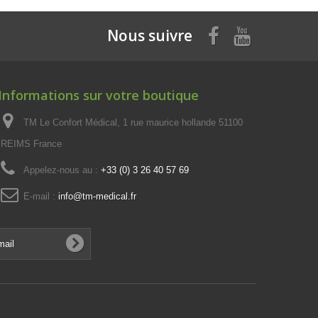
Nous suivre
Informations sur votre boutique
TM Le Confort Médical, 1 rue maurice hollande 51100
REIMS France
Appelez-nous au :
+33 (0) 3 26 40 57 69
E-mail :
info@tm-medical.fr