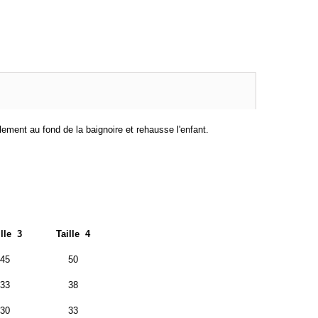
lement au fond de la baignoire et rehausse l'enfant.
ille 3
Taille 4
45
50
33
38
30
33