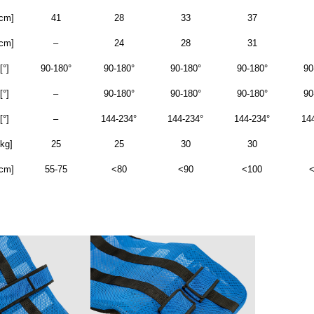
cm]
41
28
33
37
cm]
–
24
28
31
[°]
90-180°
90-180°
90-180°
90-180°
90
[°]
–
90-180°
90-180°
90-180°
90
[°]
–
144-234°
144-234°
144-234°
14
[kg]
25
25
30
30
cm]
55-75
<80
<90
<100
<