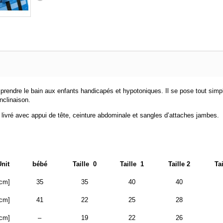
e prendre le bain aux enfants handicapés et hypotoniques. Il se pose tout simp
nclinaison.
 livré avec appui de tête, ceinture abdominale et sangles d’attaches jambes.
Unit
bébé
Taille 0
Taille 1
Taille 2
Ta
cm]
35
35
40
40
cm]
41
22
25
28
cm]
–
19
22
26